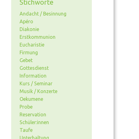
Stichworte
Andacht / Besinnung
Apéro
Diakonie
Erstkommunion
Eucharistie
Firmung
Gebet
Gottesdienst
Information
Kurs / Seminar
Musik / Konzerte
Oekumene
Probe
Reservation
Schüler:innen
Taufe
Unterhaltung