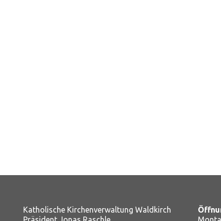
Katholische Kirchenverwaltung Waldkirch
Öffnu
Präsident Jonas Raschle
Montag