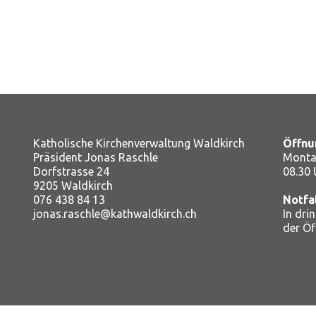
Katholische Kirchenverwaltung Waldkirch
Öffnu
Präsident Jonas Raschle
Montag
Dorfstrasse 24
08.30 
9205 Waldkirch
076 438 84 13
Notfa
jonas.raschle@kathwaldkirch.ch
In dri
der Ö