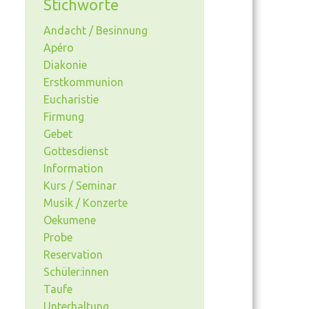
Stichworte
Andacht / Besinnung
Apéro
Diakonie
Erstkommunion
Eucharistie
Firmung
Gebet
Gottesdienst
Information
Kurs / Seminar
Musik / Konzerte
Oekumene
Probe
Reservation
Schüler:innen
Taufe
Unterhaltung