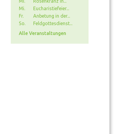
Mi.
Rosenkranz in...
Mi.
Eucharistiefeier...
Fr.
Anbetung in der...
So.
Feldgottesdienst...
Alle Veranstaltungen