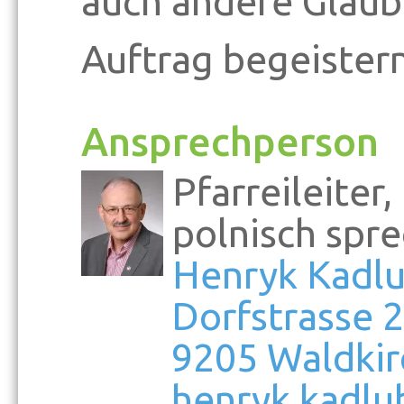
auch andere Gläub
Auftrag begeister
Ansprechperson
Pfarreileiter
polnisch spr
Henryk Kadl
Dorfstrasse 
9205 Waldkir
henryk.kadlu