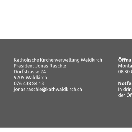
Katholische Kirchenverwaltung Waldkirch
Öffnu
Präsident Jonas Raschle
Montag
Dorfstrasse 24
08.30 
9205 Waldkirch
076 438 84 13
Notfa
jonas.raschle@kathwaldkirch.ch
In dri
der Ö