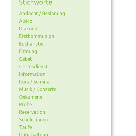
Stichworte
Andacht / Besinnung
Apéro
Diakonie
Erstkommunion
Eucharistie
Firmung
Gebet
Gottesdienst
Information
Kurs / Seminar
Musik / Konzerte
Oekumene
Probe
Reservation
Schüler:innen
Taufe
Unterhaltung